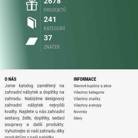
2678
PRODUKTŮ
241
KATEGORIÍ
37
ZNAČEK
O NÁS
INFORMACE
Jsme katalog zaměřený na
Slevové kupóny a akce
zahradní nábytek a doplňky na
Všechny kategorie
zahradu. Nabízíme designový
Všechny značky
zahradní nábytek nejvyšši
Všechny e-shopy
kvality. Najdete u nás zahradní
Novinky
sestavy, židle, doplňky, sedací
Slevy
soupravy a další produkty.
Vyhutnejte si vaši zahradu díky
produktům z naši nabídky.