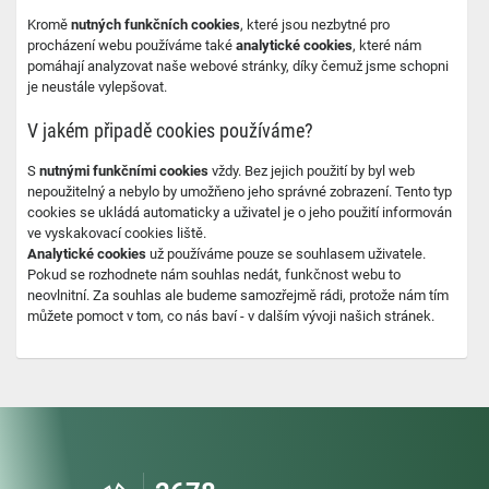
Kromě
nutných funkčních cookies
, které jsou nezbytné pro
procházení webu používáme také
analytické cookies
, které nám
pomáhají analyzovat naše webové stránky, díky čemuž jsme schopni
je neustále vylepšovat.
V jakém připadě cookies používáme?
S
nutnými funkčními cookies
vždy. Bez jejich použití by byl web
nepoužitelný a nebylo by umožňeno jeho správné zobrazení. Tento typ
cookies se ukládá automaticky a uživatel je o jeho použití informován
ve vyskakovací cookies liště.
Analytické cookies
už používáme pouze se souhlasem uživatele.
Pokud se rozhodnete nám souhlas nedát, funkčnost webu to
neovlnitní. Za souhlas ale budeme samozřejmě rádi, protože nám tím
můžete pomoct v tom, co nás baví - v dalším vývoji našich stránek.