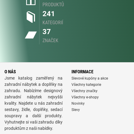
PRODUKTŮ
241
KATEGORIÍ
37
ZNAČEK
O NÁS
INFORMACE
Jsme katalog zaměřený na
Slevové kupóny a akce
zahradní nábytek a doplňky na
Všechny kategorie
zahradu. Nabízíme designový
Všechny značky
zahradní nábytek nejvyšši
Všechny e-shopy
kvality. Najdete u nás zahradní
Novinky
sestavy, židle, doplňky, sedací
Slevy
soupravy a další produkty.
Vyhutnejte si vaši zahradu díky
produktům z naši nabídky.