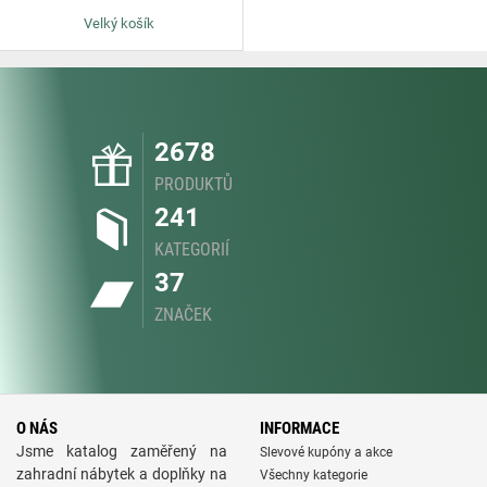
Velký košík
2678
PRODUKTŮ
241
KATEGORIÍ
37
ZNAČEK
O NÁS
INFORMACE
Jsme katalog zaměřený na
Slevové kupóny a akce
zahradní nábytek a doplňky na
Všechny kategorie