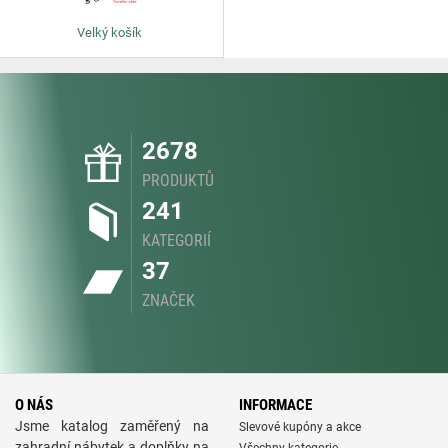
Velký košík
2678
PRODUKTŮ
241
KATEGORIÍ
37
ZNAČEK
O NÁS
INFORMACE
Jsme katalog zaměřený na
Slevové kupóny a akce
zahradní nábytek a doplňky na