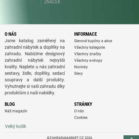
ZNAČEK
O NÁS
INFORMACE
Jsme katalog zaměřený na
Slevové kupóny a akce
zahradní nábytek a doplňky na
Všechny kategorie
zahradu. Nabízíme designový
Všechny značky
zahradní nábytek nejvyšši
Všechny e-shopy
kvality. Najdete u nás zahradní
Novinky
sestavy, židle, doplňky, sedací
Slevy
soupravy a další produkty.
Vyhutnejte si vaši zahradu díky
produktům z naši nabídky.
BLOG
STRÁNKY
Náš magazín
O nás
Cookies
Velký košík
©ZAHRADAMARKET.CZ 2026