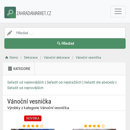
}
ZAHRADAMARKET.CZ
Hledat
Domů
Dekorace
Vánoční dekorace
Vánoční vesnička
KATEGORIE
|
|
|
Seřadit od nejlevnějších
Seřadit od nejdražších
Seřadit dle abecedy
Seřadit od nejnovějších
Vánoční vesnička
Výrobky z kategorie Vánoční vesnička
NOVINKA