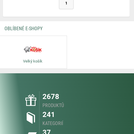
1
OBLÍBENÉ E-SHOPY
Velký košík
2678
PRODUKTŮ
241
KATEGORIÍ
37