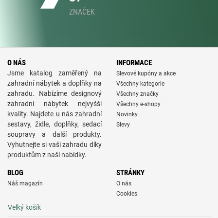
ZNAČEK
O NÁS
INFORMACE
Jsme katalog zaměřený na
Slevové kupóny a akce
zahradní nábytek a doplňky na
Všechny kategorie
zahradu. Nabízíme designový
Všechny značky
zahradní nábytek nejvyšši
Všechny e-shopy
kvality. Najdete u nás zahradní
Novinky
sestavy, židle, doplňky, sedací
Slevy
soupravy a další produkty.
Vyhutnejte si vaši zahradu díky
produktům z naši nabídky.
BLOG
STRÁNKY
Náš magazín
O nás
Cookies
Velký košík