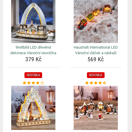
Weltbild LED dřevěná
Haushalt international LED
dekorace Vánoční vesnička
Vánoční vláček a nádraží
379 Kč
569 Kč
NOVINKA
NOVINKA