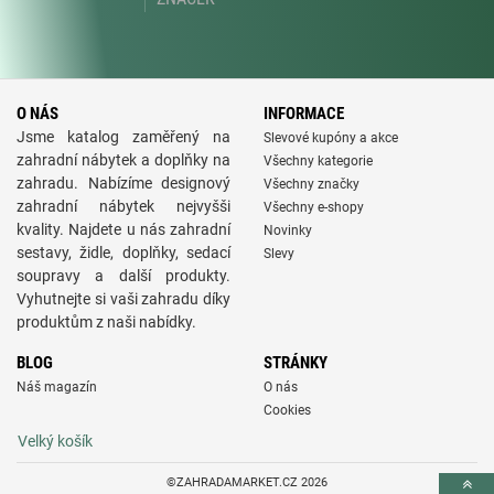
O NÁS
INFORMACE
Jsme katalog zaměřený na
Slevové kupóny a akce
zahradní nábytek a doplňky na
Všechny kategorie
zahradu. Nabízíme designový
Všechny značky
zahradní nábytek nejvyšši
Všechny e-shopy
kvality. Najdete u nás zahradní
Novinky
sestavy, židle, doplňky, sedací
Slevy
soupravy a další produkty.
Vyhutnejte si vaši zahradu díky
produktům z naši nabídky.
BLOG
STRÁNKY
Náš magazín
O nás
Cookies
Velký košík
©ZAHRADAMARKET.CZ 2026