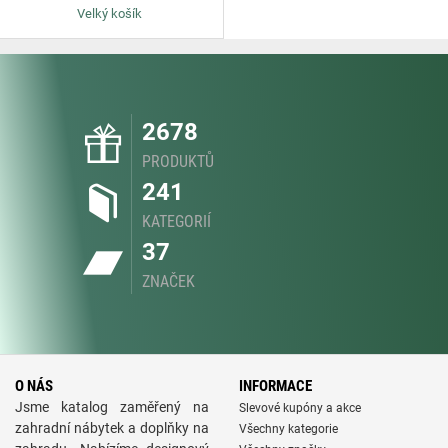
Velký košík
2678
PRODUKTŮ
241
KATEGORIÍ
37
ZNAČEK
O NÁS
INFORMACE
Jsme katalog zaměřený na
Slevové kupóny a akce
zahradní nábytek a doplňky na
Všechny kategorie