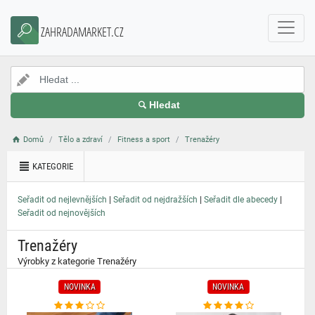
}
ZAHRADAMARKET.CZ
Hledat
Domů
Tělo a zdraví
Fitness a sport
Trenažéry
KATEGORIE
|
|
|
Seřadit od nejlevnějších
Seřadit od nejdražších
Seřadit dle abecedy
Seřadit od nejnovějších
Trenažéry
Výrobky z kategorie Trenažéry
NOVINKA
NOVINKA