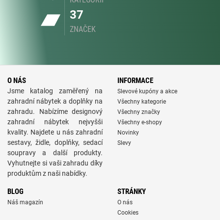
37
ZNAČEK
O NÁS
INFORMACE
Jsme katalog zaměřený na
Slevové kupóny a akce
zahradní nábytek a doplňky na
Všechny kategorie
zahradu. Nabízíme designový
Všechny značky
zahradní nábytek nejvyšši
Všechny e-shopy
kvality. Najdete u nás zahradní
Novinky
sestavy, židle, doplňky, sedací
Slevy
soupravy a další produkty.
Vyhutnejte si vaši zahradu díky
produktům z naši nabídky.
BLOG
STRÁNKY
Náš magazín
O nás
Cookies