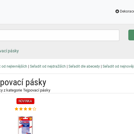
Dekorac
vací pásky
|
|
|
t od nejlevnějších
Seřadit od nejdražších
Seřadit dle abecedy
Seřadit od nejnověj
jpovací pásky
y z kategorie Tejpovací pásky
NOVINKA