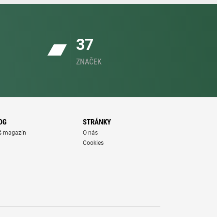
37
ZNAČEK
OG
STRÁNKY
š magazín
O nás
Cookies