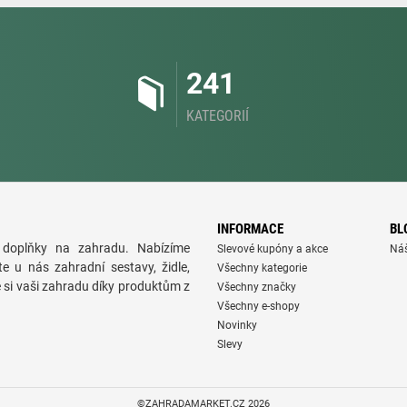
241
KATEGORIÍ
INFORMACE
BL
doplňky na zahradu. Nabízíme
Slevové kupóny a akce
Ná
te u nás zahradní sestavy, židle,
Všechny kategorie
e si vaši zahradu díky produktům z
Všechny značky
Všechny e-shopy
Novinky
Slevy
©ZAHRADAMARKET.CZ 2026