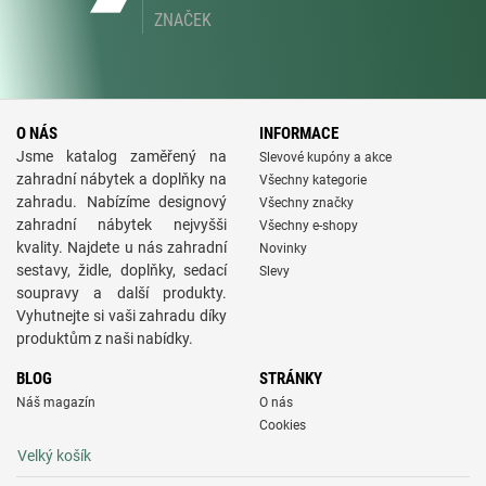
ZNAČEK
O NÁS
INFORMACE
Jsme katalog zaměřený na
Slevové kupóny a akce
zahradní nábytek a doplňky na
Všechny kategorie
zahradu. Nabízíme designový
Všechny značky
zahradní nábytek nejvyšši
Všechny e-shopy
kvality. Najdete u nás zahradní
Novinky
sestavy, židle, doplňky, sedací
Slevy
soupravy a další produkty.
Vyhutnejte si vaši zahradu díky
produktům z naši nabídky.
BLOG
STRÁNKY
Náš magazín
O nás
Cookies
Velký košík