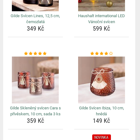
Gilde Svícen Lines, 12,5 cm,
Haushalt international LED
černozlatá
Vánoční svícen
349 Kč
599 Kč
Gilde Skleněný svícen Cara s
Gilde Svícen Ibiza, 10 cm,
přívěskem, 10 cm, sada 3 ks
hnědá
359 Kč
149 Kč
NOVINKA