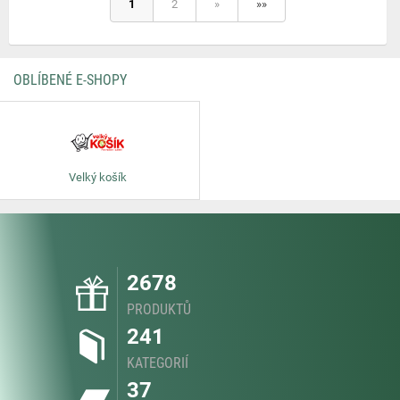
1
2
»
»»
OBLÍBENÉ E-SHOPY
Velký košík
2678
PRODUKTŮ
241
KATEGORIÍ
37