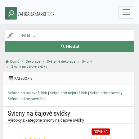
}
ZAHRADAMARKET.CZ
Hledat
Domů
Dekorace
Světelné dekorace
Svícny
Svícny na čajové svíčky
KATEGORIE
|
|
|
Seřadit od nejlevnějších
Seřadit od nejdražších
Seřadit dle abecedy
Seřadit od nejnovějších
Svícny na čajové svíčky
Výrobky z kategorie Svícny na čajové svíčky
NOVINKA