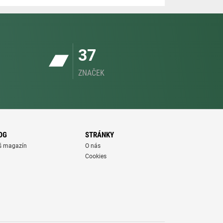
37
ZNAČEK
OG
STRÁNKY
š magazín
O nás
Cookies