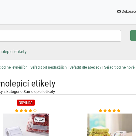
Dekorac
olepicí etikety
|
|
|
t od nejlevnějších
Seřadit od nejdražších
Seřadit dle abecedy
Seřadit od nejnověj
molepicí etikety
y z kategorie Samolepicí etikety
NOVINKA