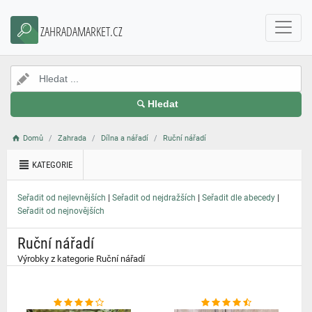
}
ZAHRADAMARKET.CZ
Hledat
Domů
Zahrada
Dílna a nářadí
Ruční nářadí
KATEGORIE
|
|
|
Seřadit od nejlevnějších
Seřadit od nejdražších
Seřadit dle abecedy
Seřadit od nejnovějších
Ruční nářadí
Výrobky z kategorie Ruční nářadí