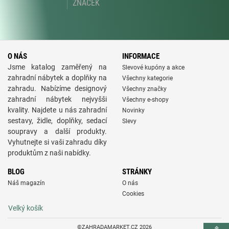
ZNAČEK
O NÁS
INFORMACE
Jsme katalog zaměřený na
Slevové kupóny a akce
zahradní nábytek a doplňky na
Všechny kategorie
zahradu. Nabízíme designový
Všechny značky
zahradní nábytek nejvyšši
Všechny e-shopy
kvality. Najdete u nás zahradní
Novinky
sestavy, židle, doplňky, sedací
Slevy
soupravy a další produkty.
Vyhutnejte si vaši zahradu díky
produktům z naši nabídky.
BLOG
STRÁNKY
Náš magazín
O nás
Cookies
Velký košík
©ZAHRADAMARKET.CZ 2026