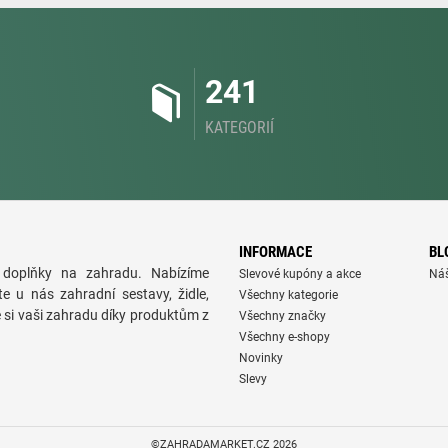
241
KATEGORIÍ
INFORMACE
BL
doplňky na zahradu. Nabízíme
Slevové kupóny a akce
Ná
te u nás zahradní sestavy, židle,
Všechny kategorie
e si vaši zahradu díky produktům z
Všechny značky
Všechny e-shopy
Novinky
Slevy
©ZAHRADAMARKET.CZ 2026