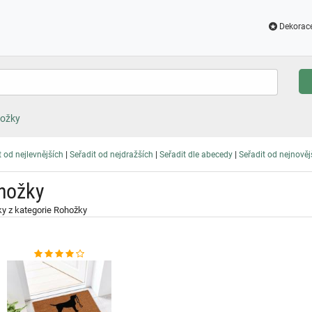
Dekorac
ožky
|
|
|
t od nejlevnějších
Seřadit od nejdražších
Seřadit dle abecedy
Seřadit od nejnověj
hožky
y z kategorie Rohožky