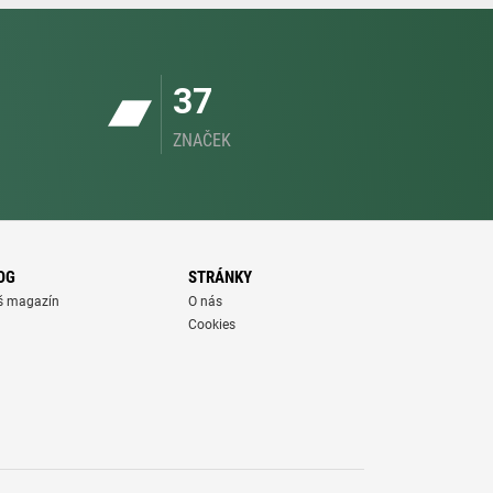
37
ZNAČEK
OG
STRÁNKY
š magazín
O nás
Cookies