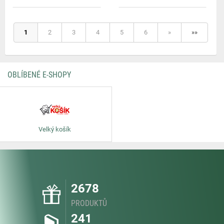
1
2
3
4
5
6
»
»»
OBLÍBENÉ E-SHOPY
Velký košík
2678
PRODUKTŮ
241