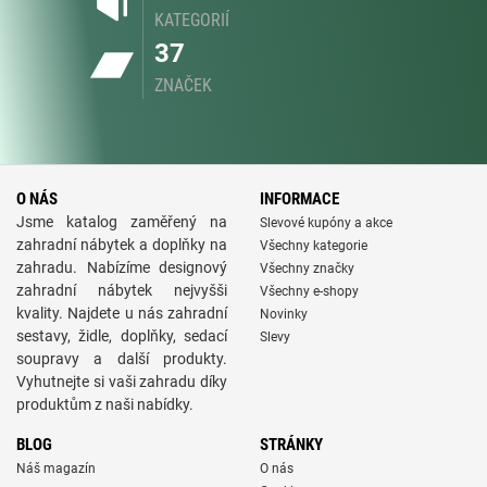
KATEGORIÍ
37
ZNAČEK
O NÁS
INFORMACE
Jsme katalog zaměřený na
Slevové kupóny a akce
zahradní nábytek a doplňky na
Všechny kategorie
zahradu. Nabízíme designový
Všechny značky
zahradní nábytek nejvyšši
Všechny e-shopy
kvality. Najdete u nás zahradní
Novinky
sestavy, židle, doplňky, sedací
Slevy
soupravy a další produkty.
Vyhutnejte si vaši zahradu díky
produktům z naši nabídky.
BLOG
STRÁNKY
Náš magazín
O nás