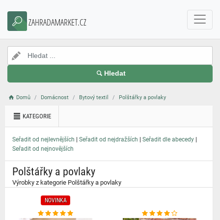
}
ZAHRADAMARKET.CZ
Hledat
Domů
Domácnost
Bytový textil
Polštářky a povlaky
KATEGORIE
|
|
|
Seřadit od nejlevnějších
Seřadit od nejdražších
Seřadit dle abecedy
Seřadit od nejnovějších
Polštářky a povlaky
Výrobky z kategorie Polštářky a povlaky
NOVINKA