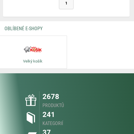
1
OBLÍBENÉ E-SHOPY
Velký košík
2678
PRODUKTŮ
241
KATEGORIÍ
37