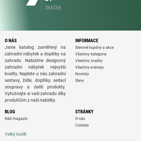
ZNAČEK
O NÁS
INFORMACE
Jsme katalog zaměřený na
Slevové kupóny a akce
zahradní nábytek a doplňky na
Všechny kategorie
zahradu. Nabízíme designový
Všechny značky
zahradní nábytek nejvyšši
Všechny e-shopy
kvality. Najdete u nás zahradní
Novinky
sestavy, židle, doplňky, sedací
Slevy
soupravy a další produkty.
Vyhutnejte si vaši zahradu díky
produktům z naši nabídky.
BLOG
STRÁNKY
Náš magazín
O nás
Cookies
Velký košík