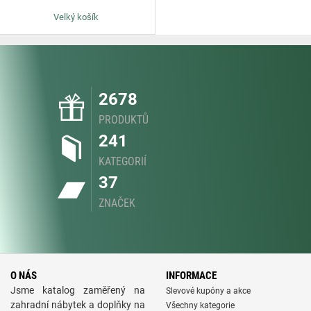
Velký košík
2678
PRODUKTŮ
241
KATEGORIÍ
37
ZNAČEK
O NÁS
INFORMACE
Jsme katalog zaměřený na
Slevové kupóny a akce
zahradní nábytek a doplňky na
Všechny kategorie