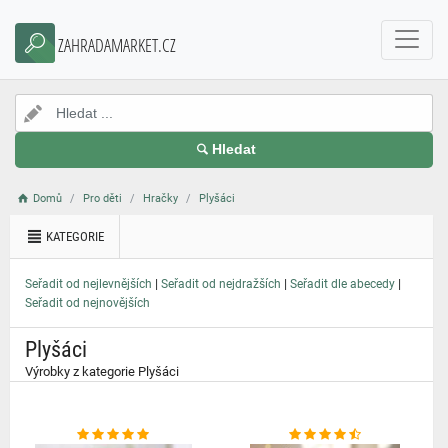
}
ZAHRADAMARKET.CZ
Hledat
Domů
Pro děti
Hračky
Plyšáci
KATEGORIE
|
|
|
Seřadit od nejlevnějších
Seřadit od nejdražších
Seřadit dle abecedy
Seřadit od nejnovějších
Plyšáci
Výrobky z kategorie Plyšáci