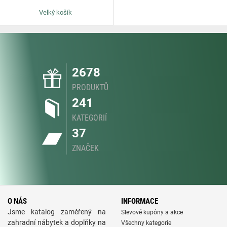
Velký košík
2678
PRODUKTŮ
241
KATEGORIÍ
37
ZNAČEK
O NÁS
INFORMACE
Jsme katalog zaměřený na
Slevové kupóny a akce
zahradní nábytek a doplňky na
Všechny kategorie