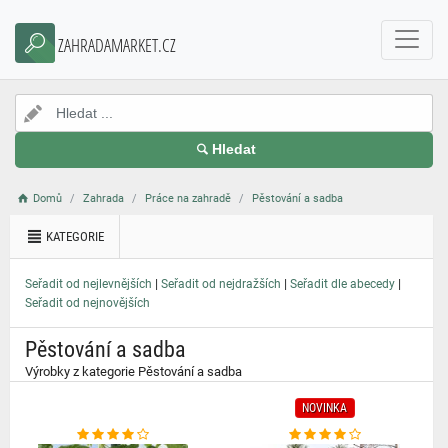
}
ZAHRADAMARKET.CZ
Hledat
Domů
Zahrada
Práce na zahradě
Pěstování a sadba
KATEGORIE
|
|
|
Seřadit od nejlevnějších
Seřadit od nejdražších
Seřadit dle abecedy
Seřadit od nejnovějších
Pěstování a sadba
Výrobky z kategorie Pěstování a sadba
NOVINKA