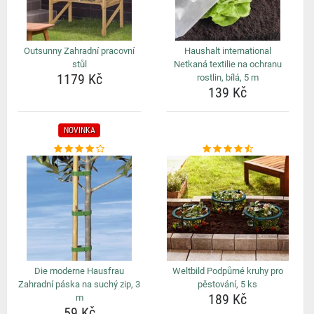
Outsunny Zahradní pracovní
Haushalt international
stůl
Netkaná textilie na ochranu
1179 Kč
rostlin, bílá, 5 m
139 Kč
NOVINKA
Die moderne Hausfrau
Weltbild Podpůrné kruhy pro
Zahradní páska na suchý zip, 3
pěstování, 5 ks
189 Kč
m
59 Kč