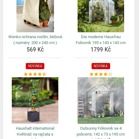
Wenko ochrana rostlin, béžová
Die moderne Hausfrau
( rozměry: 200 x 240 cm )
Foliovník 195 x 143 x 143 cm
569 Kč
1799 Kč
NOVINKA
NOVINKA
Haushalt international
Outsunny Fóliovník se 4
Květináč na rajčata s
policemi, 142 x 73 x 195 cm