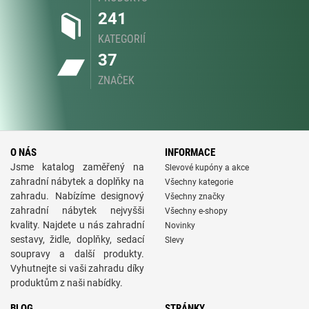
241
KATEGORIÍ
37
ZNAČEK
O NÁS
INFORMACE
Jsme katalog zaměřený na
Slevové kupóny a akce
zahradní nábytek a doplňky na
Všechny kategorie
zahradu. Nabízíme designový
Všechny značky
zahradní nábytek nejvyšši
Všechny e-shopy
kvality. Najdete u nás zahradní
Novinky
sestavy, židle, doplňky, sedací
Slevy
soupravy a další produkty.
Vyhutnejte si vaši zahradu díky
produktům z naši nabídky.
BLOG
STRÁNKY