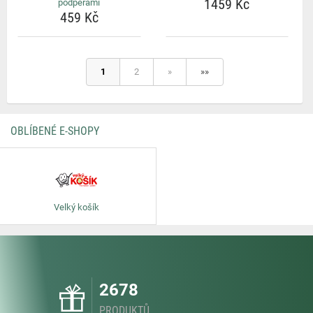
1459 Kč
podpěrami
459 Kč
1
2
»
»»
OBLÍBENÉ E-SHOPY
Velký košík
2678
PRODUKTŮ