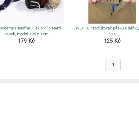
moderne Hausfrau Flexibilní pletený
WENKO Prodlužovač pásku s háčky,
pásek, modrý, 105 x 3 cm
5 ks
179 Kč
125 Kč
1