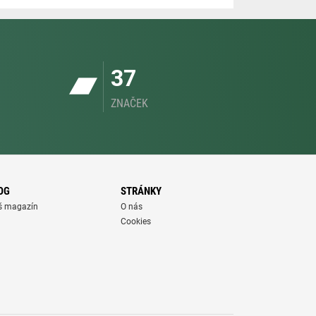
37
ZNAČEK
OG
STRÁNKY
š magazín
O nás
Cookies