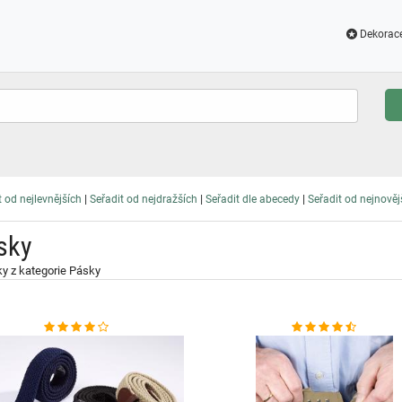
Dekorac
|
|
|
t od nejlevnějších
Seřadit od nejdražších
Seřadit dle abecedy
Seřadit od nejnověj
sky
y z kategorie Pásky