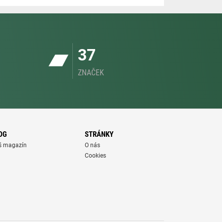
37
ZNAČEK
OG
STRÁNKY
š magazín
O nás
Cookies