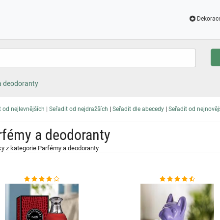
Dekorac
a deodoranty
|
|
|
t od nejlevnějších
Seřadit od nejdražších
Seřadit dle abecedy
Seřadit od nejnověj
rfémy a deodoranty
y z kategorie Parfémy a deodoranty