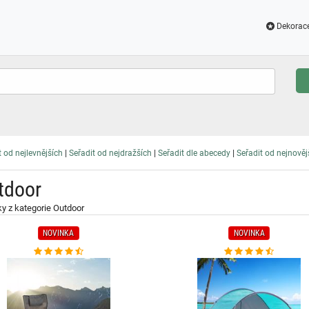
Dekorac
|
|
|
t od nejlevnějších
Seřadit od nejdražších
Seřadit dle abecedy
Seřadit od nejnověj
tdoor
y z kategorie Outdoor
NOVINKA
NOVINKA