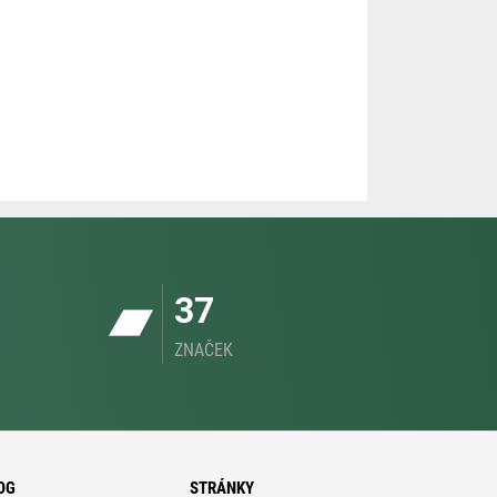
37
ZNAČEK
OG
STRÁNKY