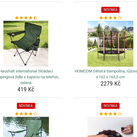
NOVINKA
Haushalt international Skládací
HOMCOM Dětská trampolína, růžová
pingová židle s kapsou na telefon,
x 162 x 163,5 cm
2279 Kč
zelená
419 Kč
NOVINKA
NOVINKA