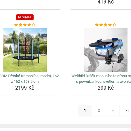
419 Kč
NOVINKA
OM Dětská trampolína, modrá, 162
Weltbild Držák mobilního telefonu n
x 162 x 163,5 cm
s powerbankou, světlem a zvon
2199 Kč
299 Kč
1
2
»
»»