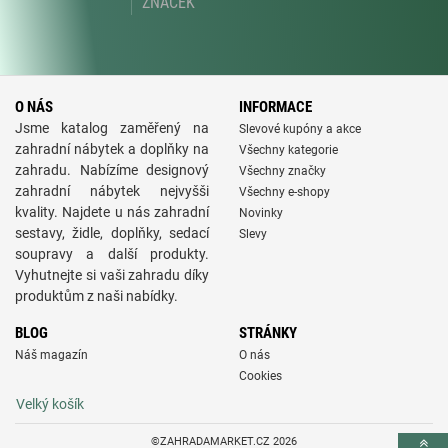
ZNAČEK
O NÁS
INFORMACE
Jsme katalog zaměřený na
Slevové kupóny a akce
zahradní nábytek a doplňky na
Všechny kategorie
zahradu. Nabízíme designový
Všechny značky
zahradní nábytek nejvyšši
Všechny e-shopy
kvality. Najdete u nás zahradní
Novinky
sestavy, židle, doplňky, sedací
Slevy
soupravy a další produkty.
Vyhutnejte si vaši zahradu díky
produktům z naši nabídky.
BLOG
STRÁNKY
Náš magazín
O nás
Cookies
Velký košík
©ZAHRADAMARKET.CZ 2026