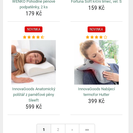
WENKO Pohodlné pěnové
Fortuna Soft krční límec, vel. S
159 Kč
podpatěnky, 2 ks
179 Kč
NOVINKA
NOVINKA
InnovaGoods Anatomický
InnovaGoods Nabíjecí
polštář z paměťové pěny
termofor Hutter
399 Kč
Sleeft
599 Kč
1
2
»
»»