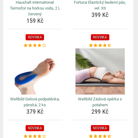
Haushalt international
Fortuna Elastický bederní pás,
Termofor na horkou vodu, 2 l,
vel. XS
399 Kč
červený
159 Kč
NOVINKA
NOVINKA
Weltbild Gelová podpatěnka,
Weltbild Zádová opěrka s
pánská, 2 ks
potahem
379 Kč
299 Kč
NOVINKA
NOVINKA