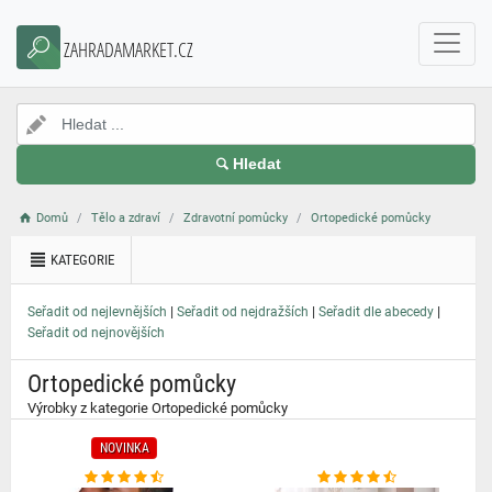
}
ZAHRADAMARKET.CZ
Hledat
Domů
Tělo a zdraví
Zdravotní pomůcky
Ortopedické pomůcky
KATEGORIE
|
|
|
Seřadit od nejlevnějších
Seřadit od nejdražších
Seřadit dle abecedy
Seřadit od nejnovějších
Ortopedické pomůcky
Výrobky z kategorie Ortopedické pomůcky
NOVINKA