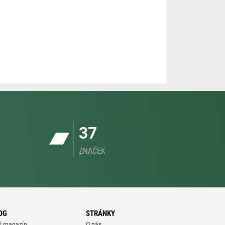
37
ZNAČEK
OG
STRÁNKY
š magazín
O nás