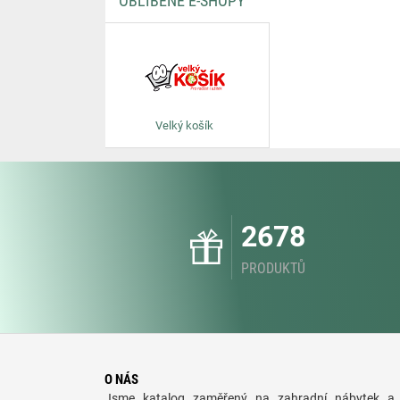
OBLÍBENÉ E-SHOPY
Velký košík
2678
PRODUKTŮ
O NÁS
Jsme katalog zaměřený na zahradní nábytek a 