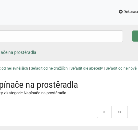
Dekorac
ače na prostěradla
|
|
|
t od nejlevnějších
Seřadit od nejdražších
Seřadit dle abecedy
Seřadit od nejnověj
pínače na prostěradla
y z kategorie Napínače na prostěradla
»
»»