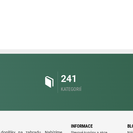
241
KATEGORIÍ
INFORMACE
BL
doplňky na zahradu. Nabízíme
Slevové kupóny a akce
Ná