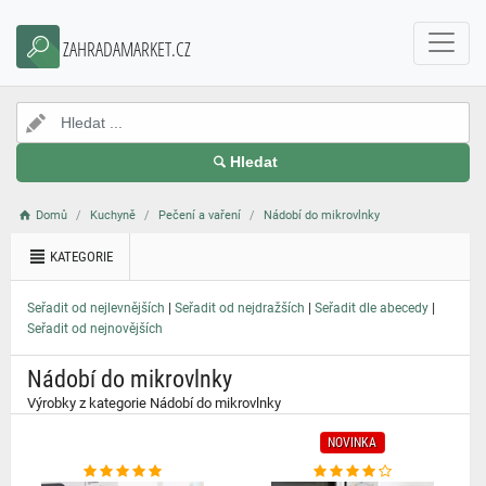
}
ZAHRADAMARKET.CZ
Hledat
Domů
Kuchyně
Pečení a vaření
Nádobí do mikrovlnky
KATEGORIE
|
|
|
Seřadit od nejlevnějších
Seřadit od nejdražších
Seřadit dle abecedy
Seřadit od nejnovějších
Nádobí do mikrovlnky
Výrobky z kategorie Nádobí do mikrovlnky
NOVINKA