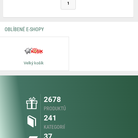
1
OBLÍBENÉ E-SHOPY
Velký košík
2678
PRODUKTŮ
241
KATEGORIÍ
37