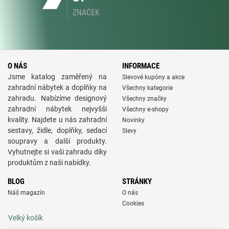
ZNAČEK
O NÁS
INFORMACE
Jsme katalog zaměřený na
Slevové kupóny a akce
zahradní nábytek a doplňky na
Všechny kategorie
zahradu. Nabízíme designový
Všechny značky
zahradní nábytek nejvyšši
Všechny e-shopy
kvality. Najdete u nás zahradní
Novinky
sestavy, židle, doplňky, sedací
Slevy
soupravy a další produkty.
Vyhutnejte si vaši zahradu díky
produktům z naši nabídky.
BLOG
STRÁNKY
Náš magazín
O nás
Cookies
Velký košík