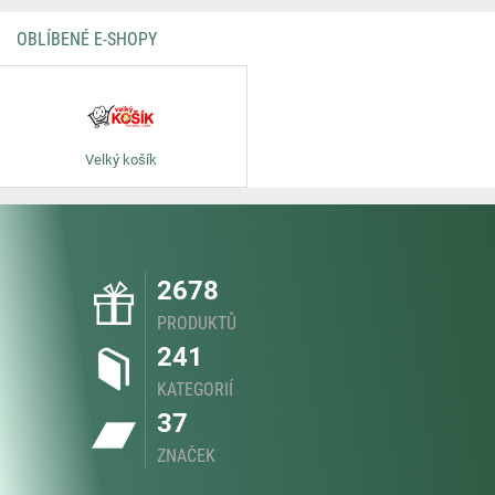
OBLÍBENÉ E-SHOPY
Velký košík
2678
PRODUKTŮ
241
KATEGORIÍ
37
ZNAČEK