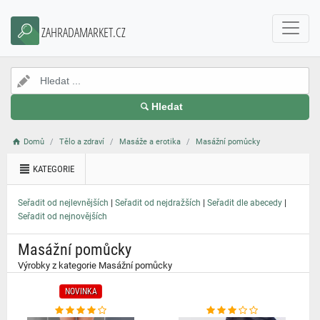
}
ZAHRADAMARKET.CZ
Hledat
Domů
Tělo a zdraví
Masáže a erotika
Masážní pomůcky
KATEGORIE
|
|
|
Seřadit od nejlevnějších
Seřadit od nejdražších
Seřadit dle abecedy
Seřadit od nejnovějších
Masážní pomůcky
Výrobky z kategorie Masážní pomůcky
NOVINKA