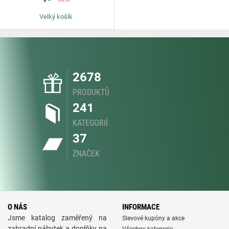
Velký košík
2678
PRODUKTŮ
241
KATEGORIÍ
37
ZNAČEK
O NÁS
INFORMACE
Jsme katalog zaměřený na
Slevové kupóny a akce
zahradní nábytek a doplňky na