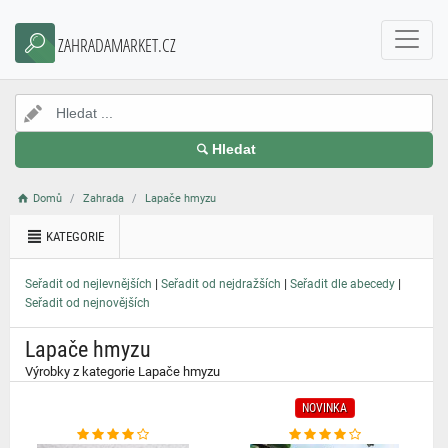
}
ZAHRADAMARKET.CZ
Hledat
Domů
Zahrada
Lapače hmyzu
KATEGORIE
|
|
|
Seřadit od nejlevnějších
Seřadit od nejdražších
Seřadit dle abecedy
Seřadit od nejnovějších
Lapače hmyzu
Výrobky z kategorie Lapače hmyzu
NOVINKA