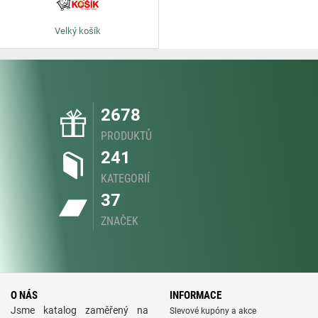
Velký košík
2678
PRODUKTŮ
241
KATEGORIÍ
37
ZNAČEK
O NÁS
INFORMACE
Jsme katalog zaměřený na
Slevové kupóny a akce