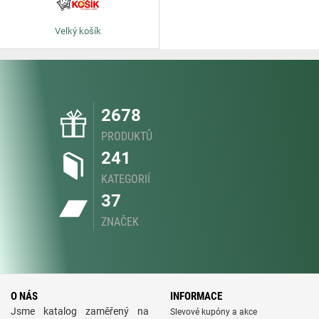
Velký košík
2678
PRODUKTŮ
241
KATEGORIÍ
37
ZNAČEK
O NÁS
INFORMACE
Jsme katalog zaměřený na
Slevové kupóny a akce