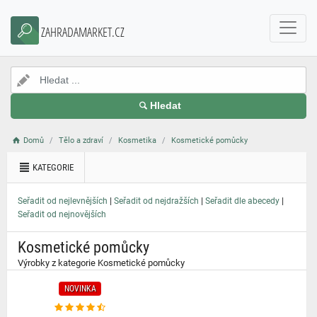
}
ZAHRADAMARKET.CZ
Hledat
Domů
Tělo a zdraví
Kosmetika
Kosmetické pomůcky
KATEGORIE
|
|
|
Seřadit od nejlevnějších
Seřadit od nejdražších
Seřadit dle abecedy
Seřadit od nejnovějších
Kosmetické pomůcky
Výrobky z kategorie Kosmetické pomůcky
NOVINKA