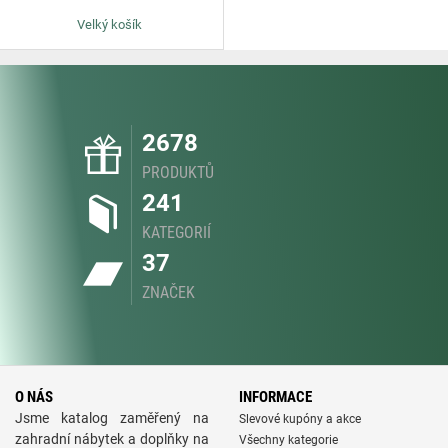
Velký košík
2678
PRODUKTŮ
241
KATEGORIÍ
37
ZNAČEK
O NÁS
INFORMACE
Jsme katalog zaměřený na
Slevové kupóny a akce
zahradní nábytek a doplňky na
Všechny kategorie