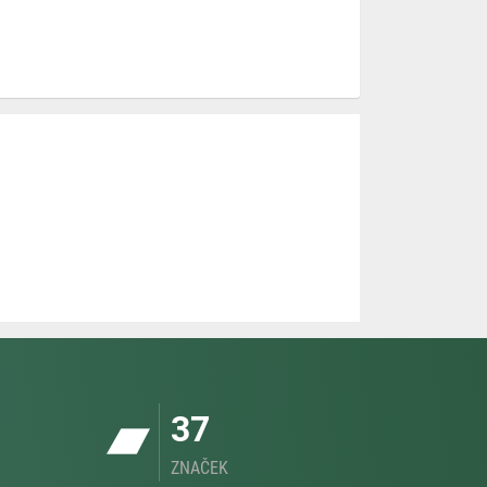
37
ZNAČEK