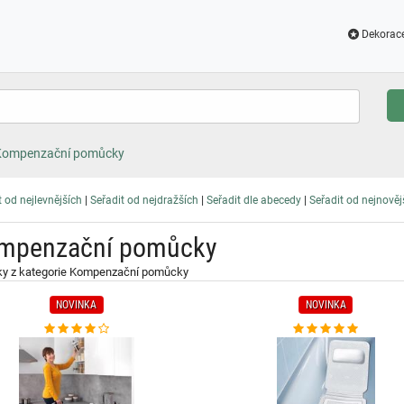
Dekorac
Kompenzační pomůcky
|
|
|
t od nejlevnějších
Seřadit od nejdražších
Seřadit dle abecedy
Seřadit od nejnověj
mpenzační pomůcky
ky z kategorie Kompenzační pomůcky
NOVINKA
NOVINKA