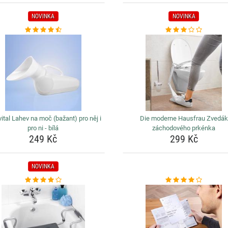
NOVINKA
NOVINKA
ital Lahev na moč (bažant) pro něj i
Die moderne Hausfrau Zvedák
pro ni - bílá
záchodového prkénka
249 Kč
299 Kč
NOVINKA