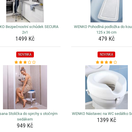
O Bezpečnostní schůdek SECURA
WENKO Pohodlná podložka do kou
2v1
125 x 36 cm
1499 Kč
479 Kč
NOVINKA
NOVINKA
sana Stolička do sprchy s otočným
WENKO Nástavec na WC sedátko S
1399 Kč
sedákem
949 Kč