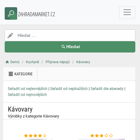
}
ZAHRADAMARKET.CZ
Hledat
Domů
Kuchyně
Příprava nápojů
Kávovary
KATEGORIE
|
|
|
Seřadit od nejlevnějších
Seřadit od nejdražších
Seřadit dle abecedy
Seřadit od nejnovějších
Kávovary
Výrobky z kategorie Kávovary