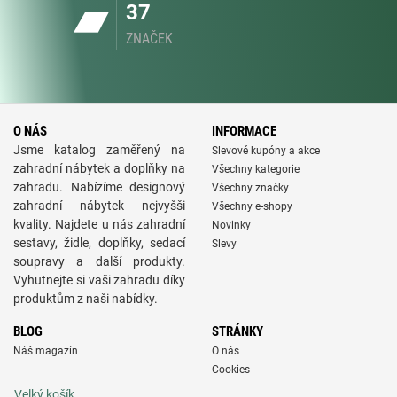
37
ZNAČEK
O NÁS
INFORMACE
Jsme katalog zaměřený na
Slevové kupóny a akce
zahradní nábytek a doplňky na
Všechny kategorie
zahradu. Nabízíme designový
Všechny značky
zahradní nábytek nejvyšši
Všechny e-shopy
kvality. Najdete u nás zahradní
Novinky
sestavy, židle, doplňky, sedací
Slevy
soupravy a další produkty.
Vyhutnejte si vaši zahradu díky
produktům z naši nabídky.
BLOG
STRÁNKY
Náš magazín
O nás
Cookies
Velký košík