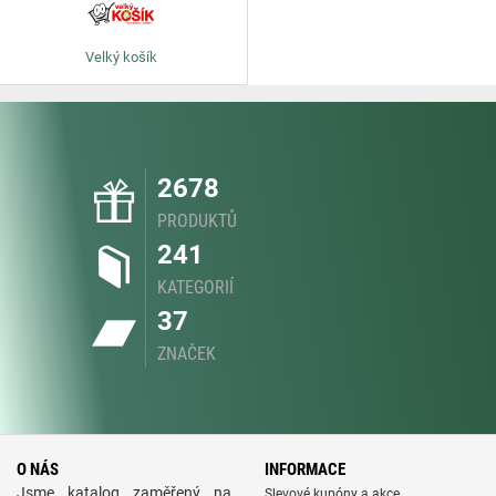
Velký košík
2678
PRODUKTŮ
241
KATEGORIÍ
37
ZNAČEK
O NÁS
INFORMACE
Jsme katalog zaměřený na
Slevové kupóny a akce