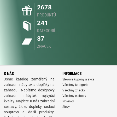
2678
PRODUKTŮ
241
KATEGORIÍ
37
ZNAČEK
O NÁS
INFORMACE
Jsme katalog zaměřený na
Slevové kupóny a akce
zahradní nábytek a doplňky na
Všechny kategorie
zahradu. Nabízíme designový
Všechny značky
zahradní nábytek nejvyšši
Všechny e-shopy
kvality. Najdete u nás zahradní
Novinky
sestavy, židle, doplňky, sedací
Slevy
soupravy a další produkty.