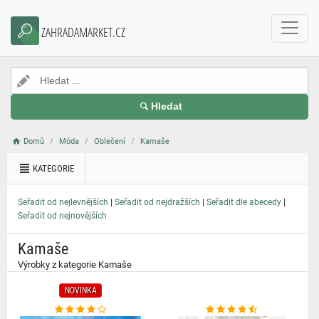
}
ZAHRADAMARKET.CZ
Hledat
Domů
Móda
Oblečení
Kamaše
KATEGORIE
|
|
|
Seřadit od nejlevnějších
Seřadit od nejdražších
Seřadit dle abecedy
Seřadit od nejnovějších
Kamaše
Výrobky z kategorie Kamaše
NOVINKA