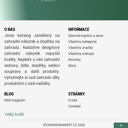
O NÁS
INFORMACE
Jsme katalog zaměřený na
Slevové kupóny a akce
zahradní nábytek a doplňky na
Všechny kategorie
zahradu. Nabízíme designový
Všechny značky
zahradní nábytek nejvyšši
Všechny e-shopy
kvality. Najdete u nás zahradní
Novinky
sestavy, židle, doplňky, sedací
Slevy
soupravy a další produkty.
Vyhutnejte si vaši zahradu díky
produktům z naši nabídky.
BLOG
STRÁNKY
Náš magazín
O nás
Cookies
Velký košík
©ZAHRADAMARKET.CZ 2026