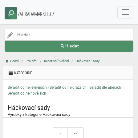
}
ZAHRADAMARKET.CZ
Hledat
Domů
Pro děti
Kreativní tvoření
Háčkovací sady
KATEGORIE
|
|
|
Seřadit od nejlevnějších
Seřadit od nejdražších
Seřadit dle abecedy
Seřadit od nejnovějších
Háčkovací sady
Výrobky z kategorie Háčkovací sady
»
»»