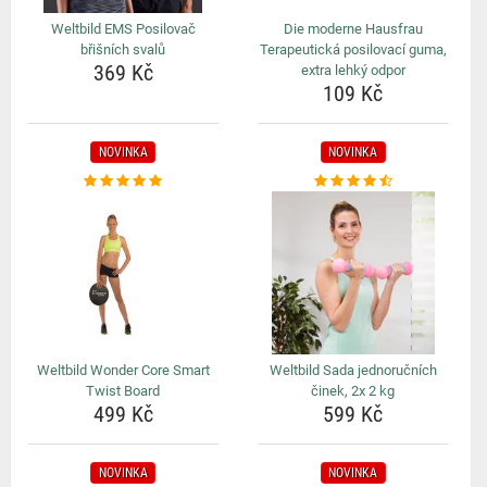
Weltbild EMS Posilovač
Die moderne Hausfrau
břišních svalů
Terapeutická posilovací guma,
369 Kč
extra lehký odpor
109 Kč
NOVINKA
NOVINKA
Weltbild Wonder Core Smart
Weltbild Sada jednoručních
Twist Board
činek, 2x 2 kg
499 Kč
599 Kč
NOVINKA
NOVINKA