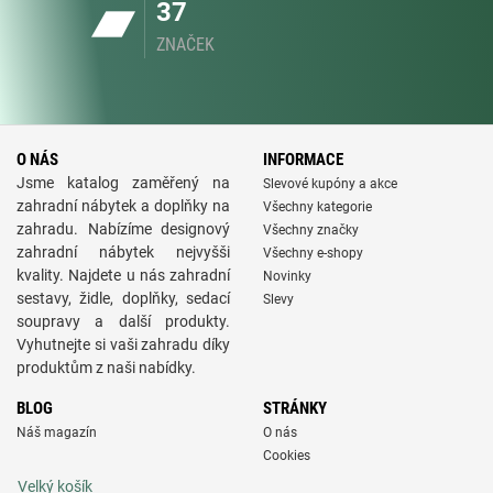
37
ZNAČEK
O NÁS
INFORMACE
Jsme katalog zaměřený na
Slevové kupóny a akce
zahradní nábytek a doplňky na
Všechny kategorie
zahradu. Nabízíme designový
Všechny značky
zahradní nábytek nejvyšši
Všechny e-shopy
kvality. Najdete u nás zahradní
Novinky
sestavy, židle, doplňky, sedací
Slevy
soupravy a další produkty.
Vyhutnejte si vaši zahradu díky
produktům z naši nabídky.
BLOG
STRÁNKY
Náš magazín
O nás
Cookies
Velký košík