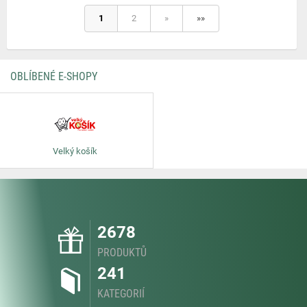
1
2
»
»»
OBLÍBENÉ E-SHOPY
Velký košík
2678
PRODUKTŮ
241
KATEGORIÍ