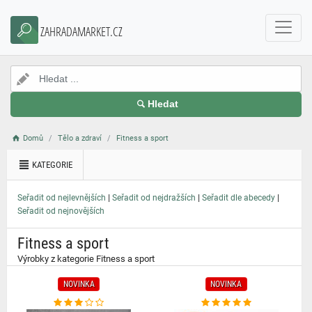
}
ZAHRADAMARKET.CZ
Hledat
Domů
Tělo a zdraví
Fitness a sport
KATEGORIE
|
|
|
Seřadit od nejlevnějších
Seřadit od nejdražších
Seřadit dle abecedy
Seřadit od nejnovějších
Fitness a sport
Výrobky z kategorie Fitness a sport
NOVINKA
NOVINKA