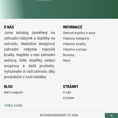
O NÁS
INFORMACE
Jsme katalog zaměřený na
Slevové kupóny a akce
zahradní nábytek a doplňky na
Všechny kategorie
zahradu. Nabízíme designový
Všechny značky
zahradní nábytek nejvyšši
Všechny e-shopy
kvality. Najdete u nás zahradní
Novinky
sestavy, židle, doplňky, sedací
Slevy
soupravy a další produkty.
Vyhutnejte si vaši zahradu díky
produktům z naši nabídky.
BLOG
STRÁNKY
Náš magazín
O nás
Cookies
Velký košík
©ZAHRADAMARKET.CZ 2026