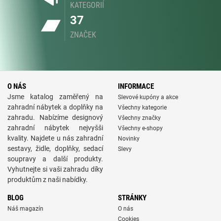
KATEGORIÍ
37
ZNAČEK
O NÁS
INFORMACE
Jsme katalog zaměřený na
Slevové kupóny a akce
zahradní nábytek a doplňky na
Všechny kategorie
zahradu. Nabízíme designový
Všechny značky
zahradní nábytek nejvyšši
Všechny e-shopy
kvality. Najdete u nás zahradní
Novinky
sestavy, židle, doplňky, sedací
Slevy
soupravy a další produkty.
Vyhutnejte si vaši zahradu díky
produktům z naši nabídky.
BLOG
STRÁNKY
Náš magazín
O nás
Cookies