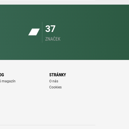
37
ZNAČEK
OG
STRÁNKY
š magazín
O nás
Cookies