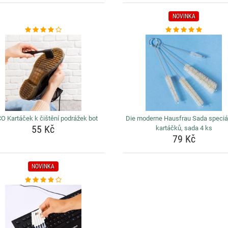
NOVINKA
O Kartáček k čištění podrážek bot
Die moderne Hausfrau Sada speciá
55 Kč
kartáčků, sada 4 ks
79 Kč
NOVINKA