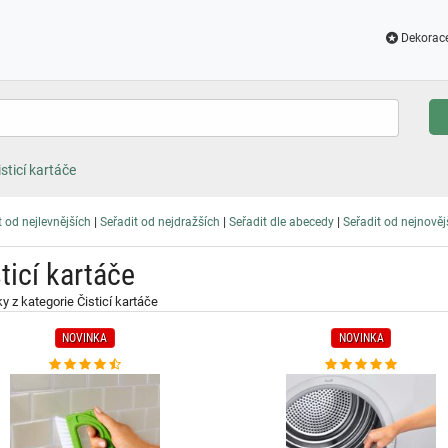
Dekorac
isticí kartáče
|
|
|
t od nejlevnějších
Seřadit od nejdražších
Seřadit dle abecedy
Seřadit od nejnověj
ticí kartáče
y z kategorie Čisticí kartáče
NOVINKA
NOVINKA