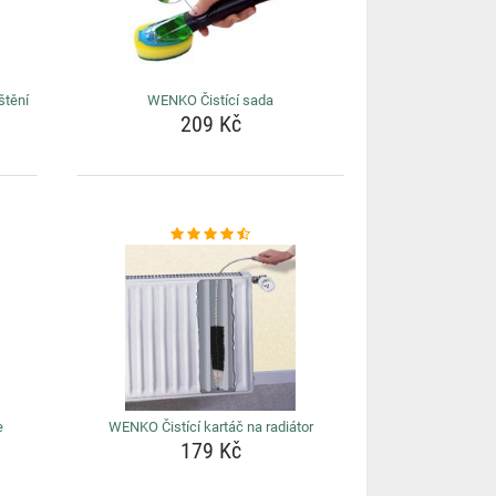
štění
WENKO Čistící sada
209 Kč
e
WENKO Čistící kartáč na radiátor
179 Kč