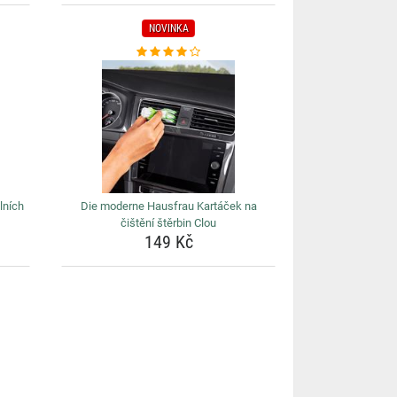
NOVINKA
lních
Die moderne Hausfrau Kartáček na
čištění štěrbin Clou
149 Kč