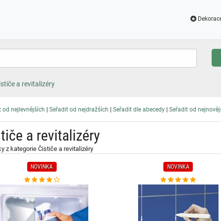
Dekorac
stiče a revitalizéry
|
|
|
t od nejlevnějších
Seřadit od nejdražších
Seřadit dle abecedy
Seřadit od nejnověj
tiče a revitalizéry
y z kategorie Čističe a revitalizéry
NOVINKA
NOVINKA