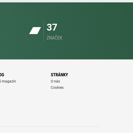
37
ZNAČEK
OG
STRÁNKY
š magazín
O nás
Cookies