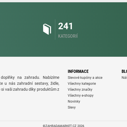
241
KATEGORIÍ
INFORMACE
BL
doplňky na zahradu. Nabízíme
Slevové kupóny a akce
Ná
te u nás zahradní sestavy, židle,
Všechny kategorie
e si vaši zahradu díky produktům z
Všechny značky
Všechny e-shopy
Novinky
Slevy
©ZAHRADAMARKET.CZ 2026