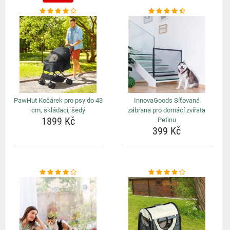
PawHut Kočárek pro psy do 43
InnovaGoods Síťovaná
cm, skládací, šedý
zábrana pro domácí zvířata
1899 Kč
Petinu
399 Kč