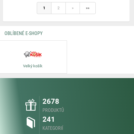
1
2
»
»»
OBLÍBENÉ E-SHOPY
Velký košík
2678
PRODUKTŮ
241
KATEGORIÍ