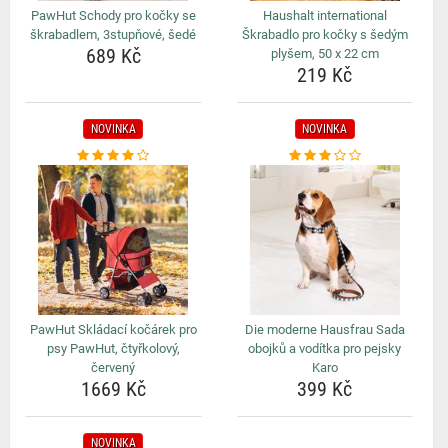
PawHut Schody pro kočky se
Haushalt international
škrabadlem, 3stupňové, šedé
Škrabadlo pro kočky s šedým
689 Kč
plyšem, 50 x 22 cm
219 Kč
NOVINKA
NOVINKA
PawHut Skládací kočárek pro
Die moderne Hausfrau Sada
psy PawHut, čtyřkolový,
obojků a vodítka pro pejsky
červený
Karo
1669 Kč
399 Kč
NOVINKA