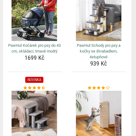
PawHut Kočárek pro psy do 43
PawHut Schody pro psy a
cm, skládací, tmavě modrý
kočky se škrabadlem,
1699 Kč
4stupňové
939 Kč
NOVINKA