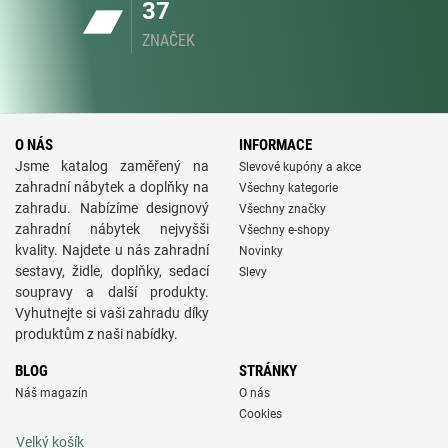
37
ZNAČEK
O NÁS
INFORMACE
Jsme katalog zaměřený na
Slevové kupóny a akce
zahradní nábytek a doplňky na
Všechny kategorie
zahradu. Nabízíme designový
Všechny značky
zahradní nábytek nejvyšši
Všechny e-shopy
kvality. Najdete u nás zahradní
Novinky
sestavy, židle, doplňky, sedací
Slevy
soupravy a další produkty.
Vyhutnejte si vaši zahradu díky
produktům z naši nabídky.
BLOG
STRÁNKY
Náš magazín
O nás
Cookies
Velký košík