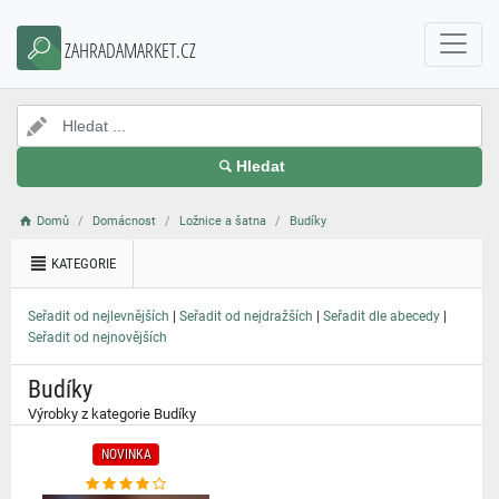
}
ZAHRADAMARKET.CZ
Hledat
Domů
Domácnost
Ložnice a šatna
Budíky
KATEGORIE
|
|
|
Seřadit od nejlevnějších
Seřadit od nejdražších
Seřadit dle abecedy
Seřadit od nejnovějších
Budíky
Výrobky z kategorie Budíky
NOVINKA