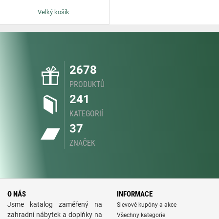
Velký košík
2678
PRODUKTŮ
241
KATEGORIÍ
37
ZNAČEK
O NÁS
INFORMACE
Jsme katalog zaměřený na
Slevové kupóny a akce
zahradní nábytek a doplňky na
Všechny kategorie