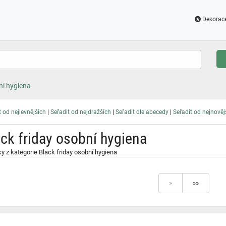
Dekorac
ní hygiena
|
|
|
t od nejlevnějších
Seřadit od nejdražších
Seřadit dle abecedy
Seřadit od nejnověj
ack friday osobní hygiena
y z kategorie Black friday osobní hygiena
»
»»