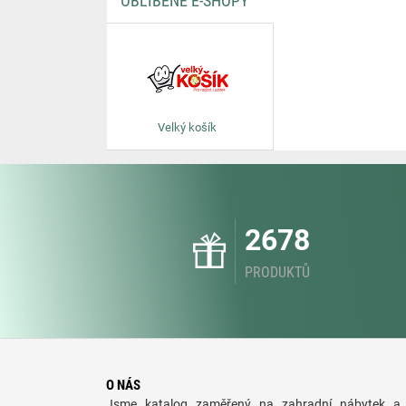
OBLÍBENÉ E-SHOPY
Velký košík
2678
PRODUKTŮ
O NÁS
Jsme katalog zaměřený na zahradní nábytek a 