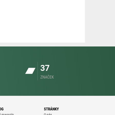
37
ZNAČEK
OG
STRÁNKY
š magazín
O nás