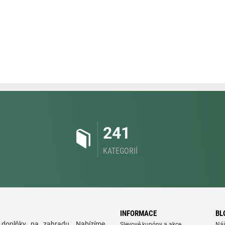
241
KATEGORIÍ
INFORMACE
BL
doplňky na zahradu. Nabízíme
Slevové kupóny a akce
Ná