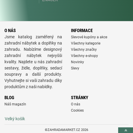
O NÁS
INFORMACE
Jsme katalog zaměřený na
Slevové kupóny a akce
zahradní nábytek a doplňky na
Všechny kategorie
zahradu. Nabízíme designový
Všechny značky
zahradní nábytek nejvyšši
Všechny e-shopy
kvality. Najdete u nás zahradní
Novinky
sestavy, židle, doplňky, sedací
Slevy
soupravy a další produkty.
Vyhutnejte si vaši zahradu díky
produktům z naši nabídky.
BLOG
STRÁNKY
Náš magazín
O nás
Cookies
Velký košík
©ZAHRADAMARKET.CZ 2026