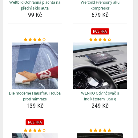
Weltbild Ochranná plachta na
Weltbild Přenosný aku
přední sklo auta
kompresor
99 Kč
679 Kč
NOVINKA
Die moderne Hausfrau Houba
WENKO Odvlhčovač s
proti námraze
indikátorem, 350 g
139 Kč
249 Kč
NOVINKA