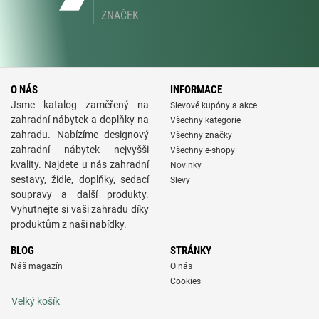
ZNAČEK
O NÁS
INFORMACE
Jsme katalog zaměřený na
Slevové kupóny a akce
zahradní nábytek a doplňky na
Všechny kategorie
zahradu. Nabízíme designový
Všechny značky
zahradní nábytek nejvyšši
Všechny e-shopy
kvality. Najdete u nás zahradní
Novinky
sestavy, židle, doplňky, sedací
Slevy
soupravy a další produkty.
Vyhutnejte si vaši zahradu díky
produktům z naši nabídky.
BLOG
STRÁNKY
Náš magazín
O nás
Cookies
Velký košík