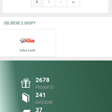
1
2
»
»»
OBLÍBENÉ E-SHOPY
Velký košík
2678
PRODUKTŮ
241
KATEGORIÍ
37