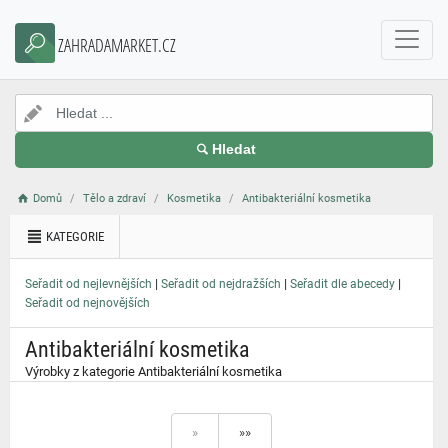
}
ZAHRADAMARKET.CZ
Hledat
Domů
Tělo a zdraví
Kosmetika
Antibakteriální kosmetika
KATEGORIE
|
|
|
Seřadit od nejlevnějších
Seřadit od nejdražších
Seřadit dle abecedy
Seřadit od nejnovějších
Antibakteriální kosmetika
Výrobky z kategorie Antibakteriální kosmetika
»
»»