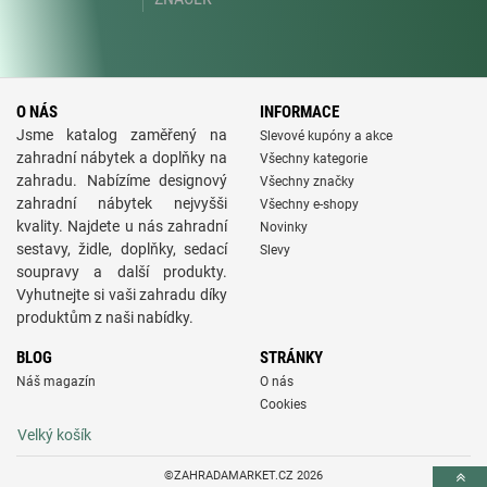
O NÁS
INFORMACE
Jsme katalog zaměřený na
Slevové kupóny a akce
zahradní nábytek a doplňky na
Všechny kategorie
zahradu. Nabízíme designový
Všechny značky
zahradní nábytek nejvyšši
Všechny e-shopy
kvality. Najdete u nás zahradní
Novinky
sestavy, židle, doplňky, sedací
Slevy
soupravy a další produkty.
Vyhutnejte si vaši zahradu díky
produktům z naši nabídky.
BLOG
STRÁNKY
Náš magazín
O nás
Cookies
Velký košík
©ZAHRADAMARKET.CZ 2026