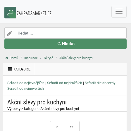
}
ZAHRADAMARKET.CZ
Hledat
Domů
Inspirace
Skryté
Akční slevy pro kuchyni
KATEGORIE
|
|
|
Seřadit od nejlevnějších
Seřadit od nejdražších
Seřadit dle abecedy
Seřadit od nejnovějších
Akční slevy pro kuchyni
Výrobky z kategorie Akční slevy pro kuchyni
»
»»