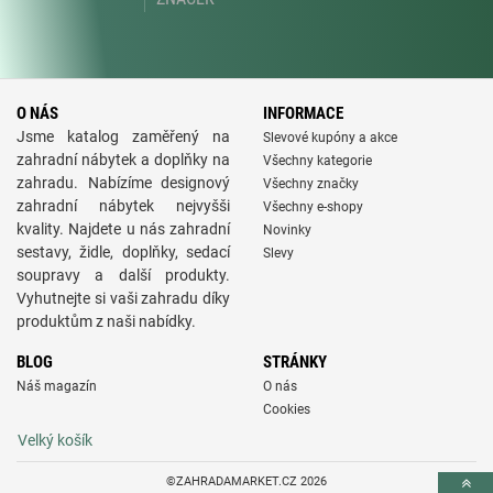
O NÁS
INFORMACE
Jsme katalog zaměřený na
Slevové kupóny a akce
zahradní nábytek a doplňky na
Všechny kategorie
zahradu. Nabízíme designový
Všechny značky
zahradní nábytek nejvyšši
Všechny e-shopy
kvality. Najdete u nás zahradní
Novinky
sestavy, židle, doplňky, sedací
Slevy
soupravy a další produkty.
Vyhutnejte si vaši zahradu díky
produktům z naši nabídky.
BLOG
STRÁNKY
Náš magazín
O nás
Cookies
Velký košík
©ZAHRADAMARKET.CZ 2026