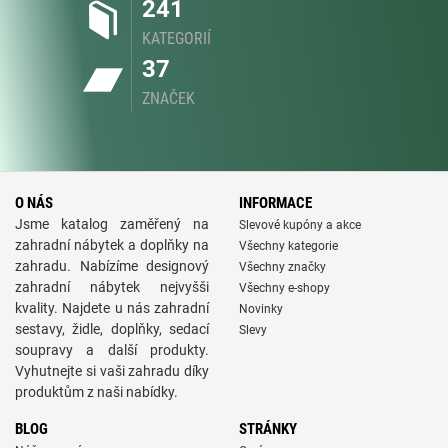
241
KATEGORIÍ
37
ZNAČEK
O NÁS
INFORMACE
Jsme katalog zaměřený na
Slevové kupóny a akce
zahradní nábytek a doplňky na
Všechny kategorie
zahradu. Nabízíme designový
Všechny značky
zahradní nábytek nejvyšši
Všechny e-shopy
kvality. Najdete u nás zahradní
Novinky
sestavy, židle, doplňky, sedací
Slevy
soupravy a další produkty.
Vyhutnejte si vaši zahradu díky
produktům z naši nabídky.
BLOG
STRÁNKY