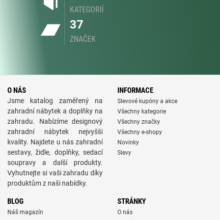
KATEGORIÍ
37
ZNAČEK
O NÁS
INFORMACE
Jsme katalog zaměřený na
Slevové kupóny a akce
zahradní nábytek a doplňky na
Všechny kategorie
zahradu. Nabízíme designový
Všechny značky
zahradní nábytek nejvyšši
Všechny e-shopy
kvality. Najdete u nás zahradní
Novinky
sestavy, židle, doplňky, sedací
Slevy
soupravy a další produkty.
Vyhutnejte si vaši zahradu díky
produktům z naši nabídky.
BLOG
STRÁNKY
Náš magazín
O nás