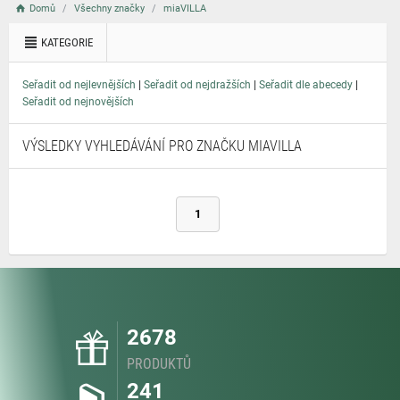
Domů
Všechny značky
miaVILLA
KATEGORIE
|
|
|
Seřadit od nejlevnějších
Seřadit od nejdražších
Seřadit dle abecedy
Seřadit od nejnovějších
VÝSLEDKY VYHLEDÁVÁNÍ PRO ZNAČKU MIAVILLA
1
2678
PRODUKTŮ
241