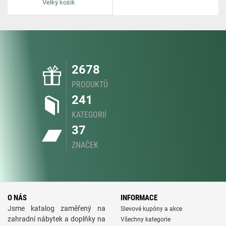
Velký košík
2678
PRODUKTŮ
241
KATEGORIÍ
37
ZNAČEK
O NÁS
INFORMACE
Jsme katalog zaměřený na
Slevové kupóny a akce
zahradní nábytek a doplňky na
Všechny kategorie