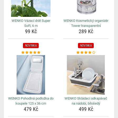
WENKO Vázací drát Super
WENKO Kosmetický organizér
Soft, 6 m
Tower transparentní
99 Kč
289 Kč
NOVINKA
NOVINKA
WENKO Pohodlná podložka do
WENKO Skládací odkapávač
koupele 125 x 36 cm
na nádobí, bílošedý
479 Kč
499 Kč